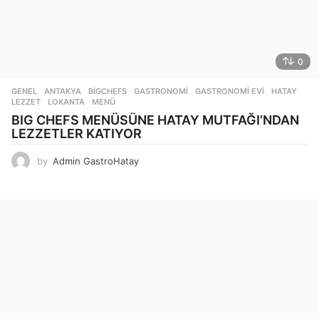
0
GENEL
ANTAKYA
,
BIGCHEFS
,
GASTRONOMI
,
GASTRONOMI EVI
,
HATAY
,
LEZZET
,
LOKANTA
,
MENÜ
BIG CHEFS MENÜSÜNE HATAY MUTFAĞI’NDAN
LEZZETLER KATIYOR
by
Admin GastroHatay