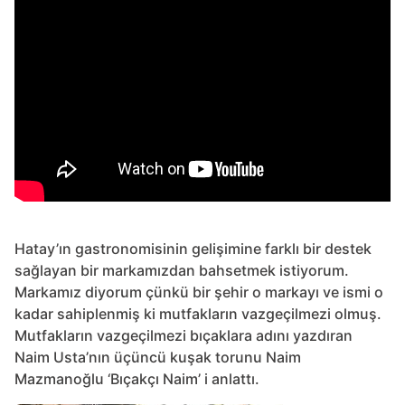
e
G
a
n
s
e
t
a
r
o
g
H
o
a
t
a
y
Hatay’ın gastronomisinin gelişimine farklı bir destek
sağlayan bir markamızdan bahsetmek istiyorum.
Markamız diyorum çünkü bir şehir o markayı ve ismi o
kadar sahiplenmiş ki mutfakların vazgeçilmezi olmuş.
Mutfakların vazgeçilmezi bıçaklara adını yazdıran
Naim Usta’nın üçüncü kuşak torunu Naim
Mazmanoğlu ‘Bıçakçı Naim’ i anlattı.