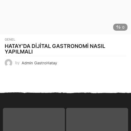
0
GENEL
HATAY’DA DİJİTAL GASTRONOMİ NASIL
YAPILMALI
by
Admin GastroHatay