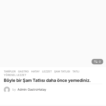
0
TARIFLER
GASTRO
,
HATAY
,
LEZZET
,
ŞAM TATLISI
,
TATLI
,
YÖRESEL LEZZET
Böyle bir Şam Tatlısı daha önce yemediniz.
by
Admin GastroHatay