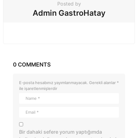
Posted by
Admin GastroHatay
0 COMMENTS
E-posta hesabınız yayımlanmayacak.
Gerekli alanlar
*
ile işaretlenmişlerdir
Bir dahaki sefere yorum yaptığımda