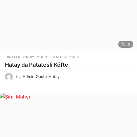
0
TARIFLER
HATAY
,
KÖFTE
,
PATATESLI KÖFTE
Hatay’da Patatesli Köfte
by
Admin GastroHatay