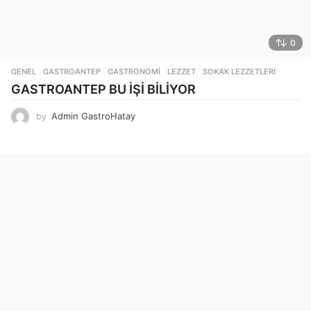
0
GENEL
GASTROANTEP
,
GASTRONOMI
,
LEZZET
,
SOKAK LEZZETLERI
GASTROANTEP BU İŞİ BİLİYOR
by
Admin GastroHatay