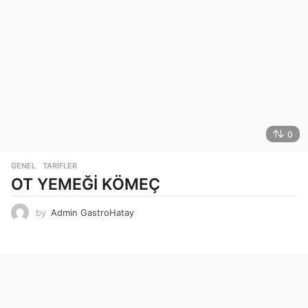
0
GENEL
,
TARIFLER
OT YEMEĞİ KÖMEÇ
by
Admin GastroHatay