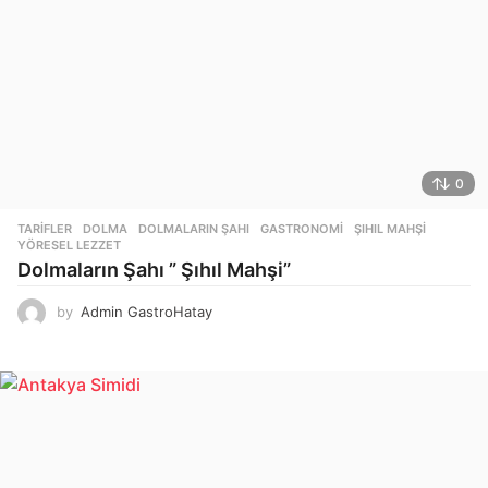
0
TARIFLER
DOLMA
,
DOLMALARIN ŞAHI
,
GASTRONOMI
,
ŞIHIL MAHŞI
,
YÖRESEL LEZZET
Dolmaların Şahı ” Şıhıl Mahşi”
by
Admin GastroHatay