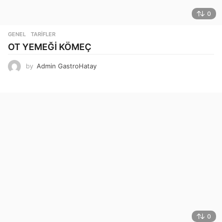
0
GENEL
,
TARIFLER
OT YEMEĞİ KÖMEÇ
by
Admin GastroHatay
0