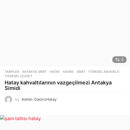
0
TARIFLER
ANTAKYA SIMIT
,
HATAY
,
KAHKE
,
SIMIT
,
YÖRESEL KAHVALTI
,
YÖRESEL LEZZET
Hatay kahvaltılarının vazgeçilmezi Antakya
Simidi
by
Admin GastroHatay