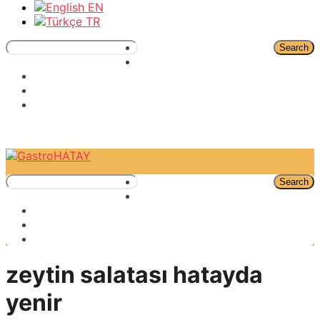
EN
TR
Search
Search
zeytin salatası hatayda
yenir