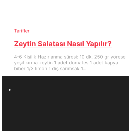
Tarifler
Zeytin Salatası Nasıl Yapılır?
4-6 Kişilik Hazırlanma süresi: 10 dk. 250 gr yöresel
yeşil kırma zeytin 1 adet domates 1 adet kapya
biber 1/3 limon 1 diş sarımsak 1...