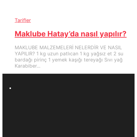
Tarifler
Maklube Hatay’da nasıl yapılır?
MAKLUBE MALZEMELERİ NELERDİR VE NASIL
YAPILIR? 1 kg uzun patlıcan 1 kg yağsız et 2 su
bardağı pirinç 1 yemek kaşığı tereyağı Sıvı yağ
Karabiber...