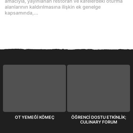
amacıyla, yayınlanan restoran ve kafelerdeki oturma
alanlarının kaldırılmasına ilişkin ek genelge
kapsamında,...
OT YEMEĞİ KÖMEÇ
ÖĞRENCİ DOSTU ETKİNLİK;
CULINARY FORUM