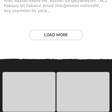
ister, Bazıları keşke der, Bazıları ise gerçekleştirir… M.J.
Kebapçı bir babanın evladı olduğumdan mütevellit,
beş yaşımdan bu yana...
LOAD MORE