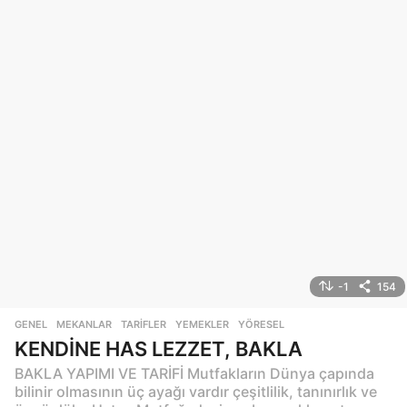
-1
154
GENEL
,
MEKANLAR
,
TARIFLER
,
YEMEKLER
,
YÖRESEL
KENDİNE HAS LEZZET, BAKLA
BAKLA YAPIMI VE TARİFİ Mutfakların Dünya çapında
bilinir olmasının üç ayağı vardır çeşitlilik, tanınırlık ve