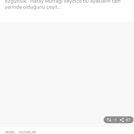
özgünlük. Hatay Mutfağı deyince bu ayakların tam
yerinde olduğunu çeşit...
-1
97
GENEL
,
YAZARLAR