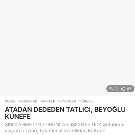
1
65
GENEL
,
MEKANLAR
,
TARIFLER
,
YEMEKLER
,
YÖRESEL
ATADAN DEDEDEN TATLICI, BEYOĞLU
KÜNEFE
ŞİRİN AHMET’İN TORUNLARI İŞİN BAŞINDA Şehirlerin
yaşam tarzları, tüketim alışkanlıkları kültürel