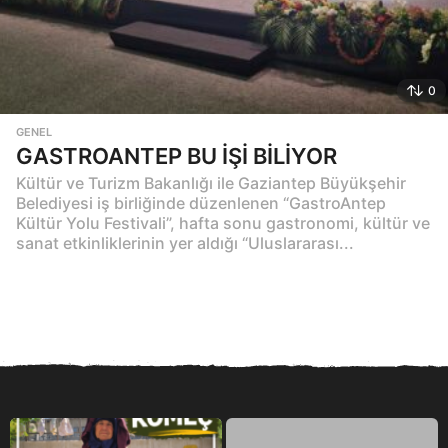
0
GENEL
GASTROANTEP BU İŞİ BİLİYOR
Kültür ve Turizm Bakanlığı ile Gaziantep Büyükşehir
Belediyesi iş birliğinde düzenlenen “GastroAntep
Kültür Yolu Festivali”, hafta sonu gastronomi, kültür ve
sanat etkinliklerinin yer aldığı “Uluslararası...