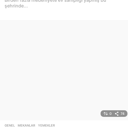
şehrinde...
0
74
GENEL
,
MEKANLAR
,
YEMEKLER