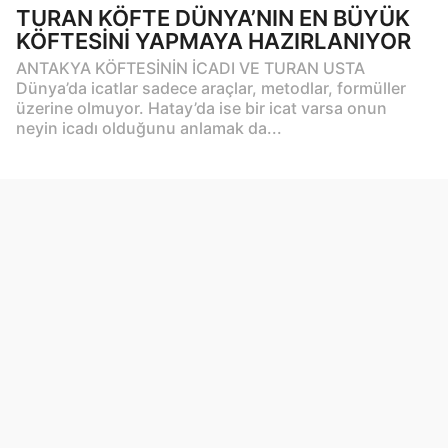
TURAN KÖFTE DÜNYA’NIN EN BÜYÜK
KÖFTESİNİ YAPMAYA HAZIRLANIYOR
ANTAKYA KÖFTESİNİN İCADI VE TURAN USTA
Dünya’da icatlar sadece araçlar, metodlar, formüller
üzerine olmuyor. Hatay’da ise bir icat varsa onun
neyin icadı olduğunu anlamak da...