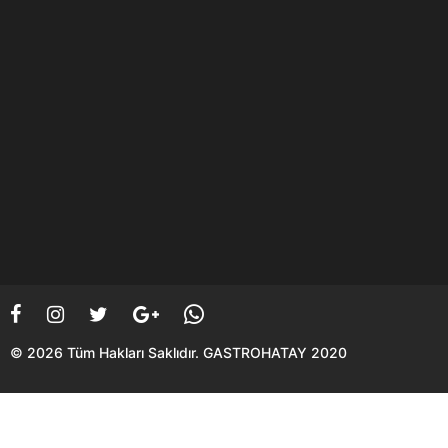
OT YEMEĞİ KÖMEÇ
ÖĞRENCİ DOSTU ETKİNLİK;
HAT
CULINARY FORUM
© 2026 Tüm Hakları Saklıdır. GASTROHATAY 2020