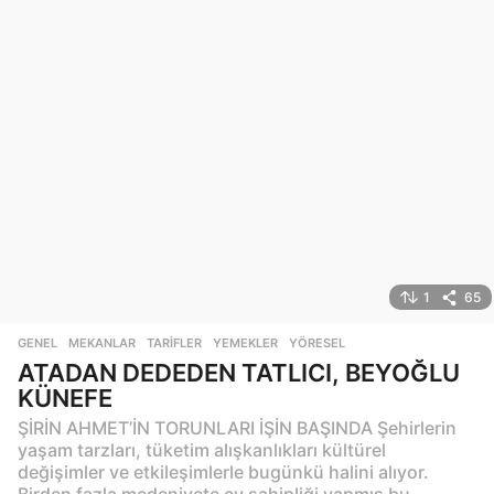
1
65
GENEL
,
MEKANLAR
,
TARIFLER
,
YEMEKLER
,
YÖRESEL
ATADAN DEDEDEN TATLICI, BEYOĞLU
KÜNEFE
ŞİRİN AHMET’İN TORUNLARI İŞİN BAŞINDA Şehirlerin
yaşam tarzları, tüketim alışkanlıkları kültürel
değişimler ve etkileşimlerle bugünkü halini alıyor.
Birden fazla medeniyete ev sahipliği yapmış bu